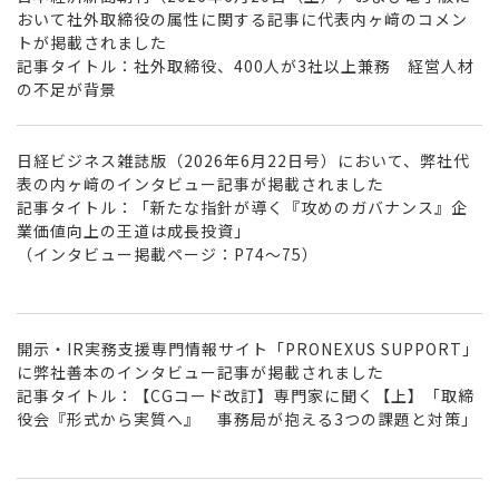
おいて社外取締役の属性に関する記事に代表内ヶ﨑のコメン
トが掲載されました
記事タイトル：社外取締役、400⼈が3社以上兼務 経営⼈材
の不⾜が背景
日経ビジネス雑誌版（2026年6月22日号）において、弊社代
表の内ヶ﨑のインタビュー記事が掲載されました
記事タイトル：「新たな指針が導く『攻めのガバナンス』企
業価値向上の王道は成長投資」
（インタビュー掲載ページ：P74～75）
開示・IR実務支援専門情報サイト「PRONEXUS SUPPORT」
に弊社善本のインタビュー記事が掲載されました
記事タイトル：【CGコード改訂】専門家に聞く【上】「取締
役会『形式から実質へ』 事務局が抱える3つの課題と対策」