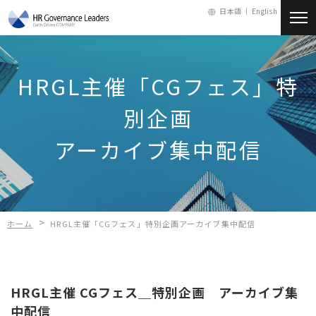
日本語 ｜
English
新着情報
HRGL主催「CGフェス」特
会社情報
別企画
アーカイブ集中配信
サービス
人財・採用
>
ホーム
HRGL主催「CGフェス」特別企画アーカイブ集中配信
お問い合わせ
メールマガジン
HRGL主催 CGフェス＿特別企画 アーカイブ集
中配信
会員ログイン