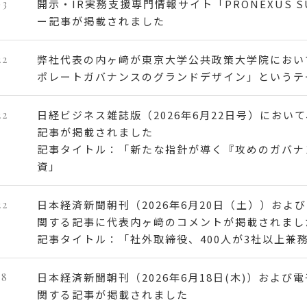
03
開示・IR実務支援専門情報サイト「PRONEXUS 
ー記事が掲載されました
22
弊社代表の内ヶ﨑が東京大学公共政策大学院におい
ポレートガバナンスのグランドデザイン」というテ
22
日経ビジネス雑誌版（2026年6月22日号）にお
記事が掲載されました
記事タイトル：「新たな指針が導く『攻めのガバナ
資」
22
日本経済新聞朝刊（2026年6月20日（土））お
関する記事に代表内ヶ﨑のコメントが掲載されまし
記事タイトル：「社外取締役、400⼈が3社以上兼
18
日本経済新聞朝刊（2026年6月18日(木)）および
関する記事が掲載されました