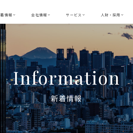
新着情報
会社情報
サービス
人財・採用
お知らせ
経営理念
ボード（取締役会）ガバナンス
HRGLのDE
セミナー
トップメッセージ
指名ガバナンスコンサルティン
採用情報
ニュースリリース
アドバイザリーボード
報酬ガバナンスコンサルティン
Information
共創活動
会社概要
サステナビリティガバナンスコ
参加団体
コーポレートセクレタリー
新着情報
経営執行支援