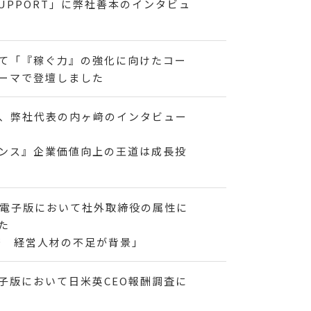
SUPPORT」に弊社善本のインタビュ
て「『稼ぐ力』の強化に向けたコー
ーマで登壇しました
いて、弊社代表の内ヶ﨑のインタビュー
ンス』企業価値向上の王道は成長投
よび電子版において社外取締役の属性に
た
務 経営⼈材の不⾜が背景」
電子版において日米英CEO報酬調査に