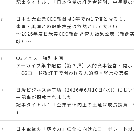
記事タイトル：「日本企業の経営者報酬、中長期の
17
日本の大企業CEO報酬は5年で約1.7倍となるも、
米国・英国との報酬格差は依然として大きい
～2026年度日米英CEO報酬調査の結果公表（報
較）～
15
CGフェス＿特別企画
アーカイブ集中配信【第３弾】人的資本経営・開示
ーCGコード改訂下で問われる人的資本経営の実装
10
日経ビジネス電子版（2026年6月10日(水)）に
ー記事が掲載されました
記事タイトル：「企業価値向上の王道は成長投資 
」
10
日本企業の「稼ぐ力」強化に向けたコーポレートガ