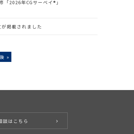
「2026年CGサーベイ®」
論文が掲載されました
後 »
相談はこちら