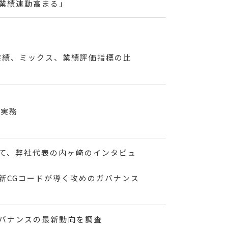
業績連動高まる」
酬実績、ミックス、業績評価指標の比
 実務
ー
おいて、弊社代表の内ヶ﨑のインタビュ
新CGコードが導く攻めのガバナンス
バナンスの最新動向を調査