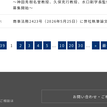
〜神田秀樹名誉教授、久保克行教授、水口剛学長監修
募集開始〜
25
商事法務2423号（2026年5月25日）に弊社執筆
 39
1
2
3
4
5
...
10
20
30
...
»
最
お問い合わせ・ご
ご相談は