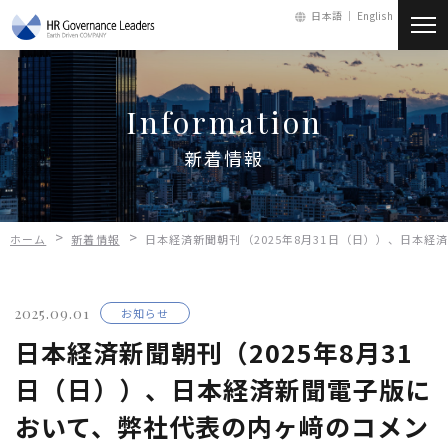
日本語 ｜
English
新着情報
Information
会社情報
新着情報
サービス
>
>
ホーム
新着情報
日本経済新聞朝刊（2025年8月31日（日））、日本
人財・採用
2025.09.01
お知らせ
お問い合わせ
日本経済新聞朝刊（2025年8月31
日（日））、日本経済新聞電子版に
メールマガジン
おいて、弊社代表の内ヶ﨑のコメン
会員ログイン