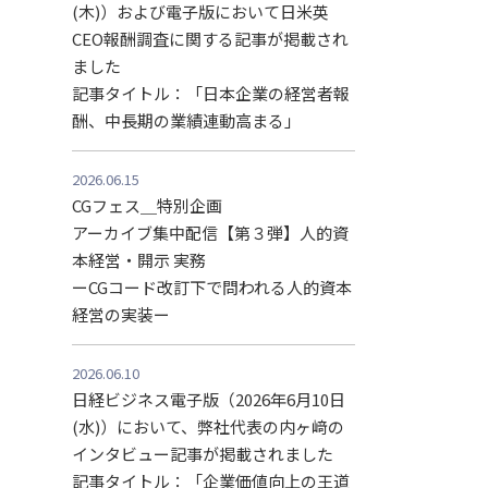
(木)）および電子版において日米英
CEO報酬調査に関する記事が掲載され
ました
記事タイトル：「日本企業の経営者報
酬、中長期の業績連動高まる」
2026.06.15
CGフェス＿特別企画
アーカイブ集中配信【第３弾】人的資
本経営・開示 実務
ーCGコード改訂下で問われる人的資本
経営の実装ー
2026.06.10
日経ビジネス電子版（2026年6月10日
(水)）において、弊社代表の内ヶ﨑の
インタビュー記事が掲載されました
記事タイトル：「企業価値向上の王道