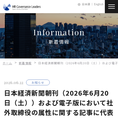
日本語 ｜
English
新着情報
Information
会社情報
新着情報
サービス
>
>
ホーム
新着情報
日本経済新聞朝刊（2026年6月20日（土））および
人財・採用
2026.06.22
お知らせ
お問い合わせ
日本経済新聞朝刊（2026年6月20
日（土））および電子版において社
メールマガジン
外取締役の属性に関する記事に代表
会員ログイン