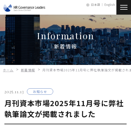
日本語 ｜
English
新着情報
Information
会社情報
新着情報
サービス
>
>
ホーム
新着情報
月刊資本市場2025年11月号に弊社執筆論文が掲載され
人財・採用
2025.11.13
お知らせ
お問い合わせ
月刊資本市場2025年11月号に弊社
執筆論文が掲載されました
メールマガジン
会員ログイン