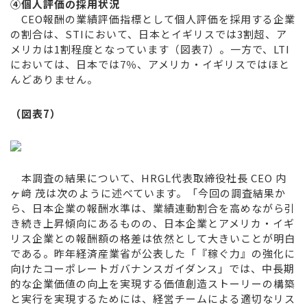
④
個人評価の採用状況
CEO報酬の業績評価指標として個人評価を採用する企業
の割合は、STIにおいて、日本とイギリスでは3割超、ア
メリカは1割程度となっています（図表7）。一方で、LTI
においては、日本では7％、アメリカ・イギリスではほと
んどありません。
（図表7）
本調査の結果について、HRGL代表取締役社長 CEO 内
ヶ﨑 茂は次のように述べています。「今回の調査結果か
ら、日本企業の報酬水準は、業績連動割合を高めながら引
き続き上昇傾向にあるものの、日本企業とアメリカ・イギ
リス企業との報酬額の格差は依然として大きいことが明白
である。昨年経済産業省が公表した「『稼ぐ力』の強化に
向けたコーポレートガバナンスガイダンス」では、中長期
的な企業価値の向上を実現する価値創造ストーリーの構築
と実行を実現するためには、経営チームによる適切なリス