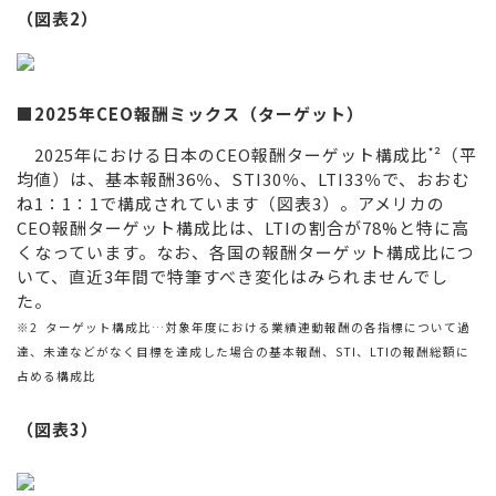
（図表2）
■2025年CEO報酬ミックス（ターゲット）
2025年における日本のCEO報酬ターゲット構成比
²（平
*
均値）は、基本報酬36％、STI30％、LTI33％で、おおむ
ね1：1：1で構成されています（図表3）。アメリカの
CEO報酬ターゲット構成比は、LTIの割合が78%と特に高
くなっています。なお、各国の報酬ターゲット構成比につ
いて、直近3年間で特筆すべき変化はみられませんでし
た。
※2
ターゲット構成比…
対象年度における業績連動報酬の各指標について過
達、未達などがなく目標を達成した場合の基本報酬、STI、LTIの報酬総額に
占める構成比
（図表3）