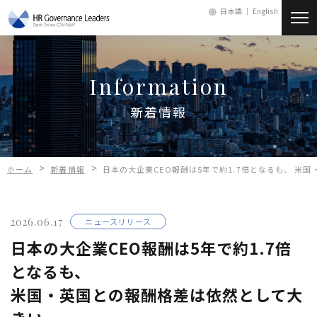
日本語 ｜
English
新着情報
Information
会社情報
新着情報
サービス
>
>
ホーム
新着情報
日本の大企業CEO報酬は5年で約1.7倍となるも、 米
人財・採用
2026.06.17
ニュースリリース
お問い合わせ
日本の大企業CEO報酬は5年で約1.7倍
となるも、
メールマガジン
米国・英国との報酬格差は依然として大
会員ログイン