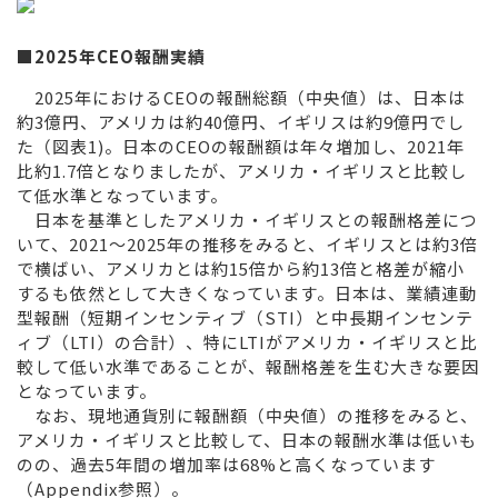
■2025年CEO報酬実績
2025年におけるCEOの報酬総額（中央値）は、日本は
約3億円、アメリカは約40億円、イギリスは約9億円でし
た（図表1)。日本のCEOの報酬額は年々増加し、2021年
比約1.7倍となりましたが、アメリカ・イギリスと比較し
て低水準となっています。
日本を基準としたアメリカ・イギリスとの報酬格差につ
いて、2021～2025年の推移をみると、イギリスとは約3倍
で横ばい、アメリカとは約15倍から約13倍と格差が縮小
するも依然として大きくなっています。日本は、業績連動
型報酬（短期インセンティブ（STI）と中長期インセンテ
ィブ（LTI）の合計）、特にLTIがアメリカ・イギリスと比
較して低い水準であることが、報酬格差を生む大きな要因
となっています。
なお、現地通貨別に報酬額（中央値）の推移をみると、
アメリカ・イギリスと比較して、日本の報酬水準は低いも
のの、過去5年間の増加率は68%と高くなっています
（Appendix参照）。