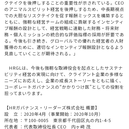
クテイクを後押しすることの重要性が示されている。CEO
のアニマルスピリット経営を後押しするため、中長期視点
での大胆なリスクテイクを促す報酬ミックスを構築すると
ともに、強靭な経営チームの組成に貢献するインセンティ
ブ報酬の設計として、経営戦略に連動した財務・将来財
務・個人ミッションの統合的な評価指標の採用が肝要であ
る。今後も引き続き、グローバルでの優れた経営者の人財
獲得のために、適切なインセンティブ報酬設計となるよう
見直していくことが期待される。」
HRGLは、今後も強靭な取締役会を起点としたサステナ
ビリティ経営の実現に向けて、クライアント企業の多様な
ニーズにお応えし、企業の成長ストーリーをともに描く、
コーポレートガバナンスの“かかりつけ医”としての役割を
担ってまいります。
【HRガバナンス・リーダーズ株式会社 概要】
設 立 ：2020年4月（事業開始：2020年10月）
所在地 ：〒100-0005 東京都千代田区丸の内1-4-5
代表者 ：代表取締役社長 CEO 内ヶ﨑 茂