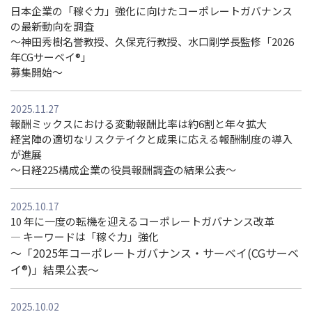
日本企業の「稼ぐ力」強化に向けたコーポレートガバナンス
の最新動向を調査
〜神田秀樹名誉教授、久保克行教授、水口剛学長監修「2026
年CGサーベイ®」
募集開始〜
2025.11.27
報酬ミックスにおける変動報酬比率は約6割と年々拡大
経営陣の適切なリスクテイクと成果に応える報酬制度の導入
が進展
～日経225構成企業の役員報酬調査の結果公表～
2025.10.17
10 年に一度の転機を迎えるコーポレートガバナンス改革
― キーワードは「稼ぐ力」強化
～「2025年コーポレートガバナンス・サーベイ(CGサーベ
イ®)」結果公表～
2025.10.02