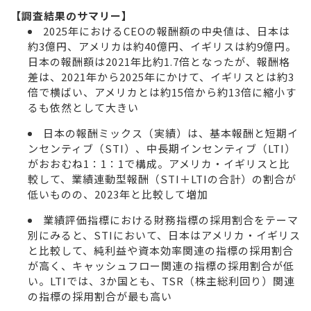
【調査結果のサマリー】
2025年におけるCEOの報酬額の中央値は、日本は
約3億円、アメリカは約40億円、イギリスは約9億円。
日本の報酬額は2021年比約1.7倍となったが、報酬格
差は、2021年から2025年にかけて、イギリスとは約3
倍で横ばい、アメリカとは約15倍から約13倍に縮小す
るも依然として大きい
日本の報酬ミックス（実績）は、基本報酬と短期イ
ンセンティブ（STI）、中長期インセンティブ（LTI）
がおおむね1：1：1で構成。アメリカ・イギリスと比
較して、業績連動型報酬（STI＋LTIの合計）の割合が
低いものの、2023年と比較して増加
業績評価指標における財務指標の採用割合をテーマ
別にみると、STIにおいて、日本はアメリカ・イギリス
と比較して、純利益や資本効率関連の指標の採用割合
が高く、キャッシュフロー関連の指標の採用割合が低
い。LTIでは、3か国とも、TSR（株主総利回り）関連
の指標の採用割合が最も高い