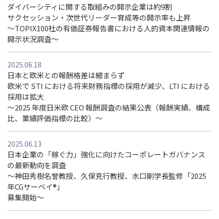
ダイバーシティに関する取組みの開示企業は約9割
サクセッション・次世代リーダー育成等の開示率も上昇
～TOPIX100社の有価証券報告書における人的資本関連情報の
開示状況調査～
2025.06.18
日本と欧米との報酬格差は縮まらず
欧米で STI における将来財務指標の採用が減少、LTI における
採用は拡大
～2025 年度日米欧 CEO 報酬調査の結果公表（報酬実績、構成
比、業績評価指標の比較）～
2025.06.13
日本企業の「稼ぐ力」強化に向けたコーポレートガバナンス
の最新動向を調査
〜神田秀樹名誉教授、久保克行教授、水口剛学長監修「2025
年CGサーベイ®」
募集開始〜