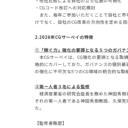
・他社比較による自社の立ち位置の可視化
・CGコード改訂への対応検討
また、毎年ご参加いただくことで自社と市場
けでなく、自社のCG改革の方向性を定める
2.2026年CGサーベイの特徴
①「稼ぐ力」強化の要諦となる５つのガバナ
本CGサーベイは、CG強化の要諦となる取
格的にカバーしており、ガバナンスの個別最
の強化に不可欠な5つのCG領域の統合的な取
②第一人者３名による監修
経済産業省の研究会座長を務めた神田秀樹名
ぞれの第一人者である神田秀樹教授、久保克
た。
【監修者略歴】