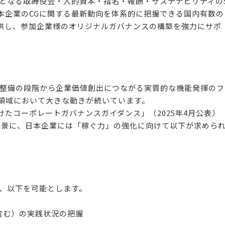
となる取締役会・人的資本・指名・報酬・サステナビリティの
本企業のCGに関する最新動向を体系的に把握できる国内有数の
供し、参加企業様のオリジナルガバナンスの構築を強力にサポ
式整備の段階から企業価値創出につながる実質的な機能発揮のフ
G領域において大きな動きが続いています。
たコーポレートガバナンスガイダンス」（2025年4月公表）
を背景に、日本企業には「稼ぐ力」の強化に向けて以下が求めら
は、以下を可能とします。
含む）の実践状況の把握