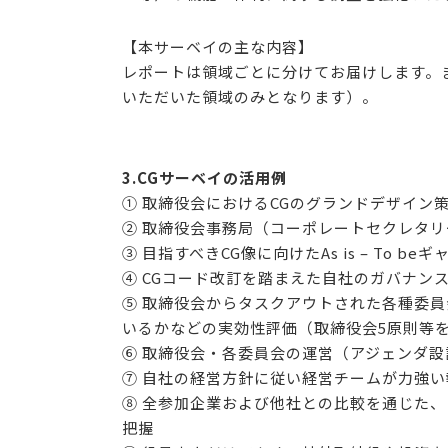
【本サーベイの主な内容】
レポートは領域ごとに分けてお届けします。
いただいた領域のみとなります）。
3.CGサーベイの活用例
① 取締役会におけるCGのグランドデザイン
② 取締役会事務局（コーポレートセクレタ
③ 目指すべきCG像に向けたAs is – To be
④ CGコード改訂を踏まえた自社のガバナン
⑤ 取締役会からタスクアウトされた各種委
いるかなどの実効性評価（取締役会5原則等
⑥ 取締役会・各委員会の運営（アジェンダ
⑦ 自社の経営方針に従い経営チームが力強い
⑧ 全参加企業および他社との比較を通じた、
把握