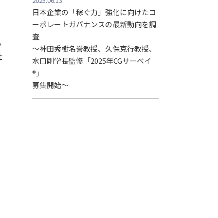
2025.06.13
日本企業の「稼ぐ力」強化に向けたコ
ーポレートガバナンスの最新動向を調
査
ら
〜神田秀樹名誉教授、久保克行教授、
社
水口剛学長監修「2025年CGサーベイ
®」
募集開始〜
べ