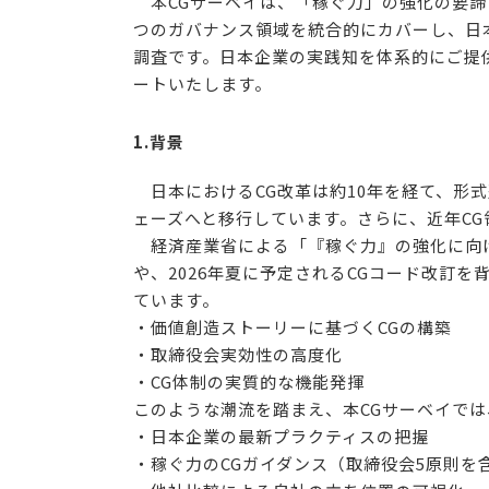
本CGサーベイは、「稼ぐ力」の強化の要諦
つのガバナンス領域を統合的にカバーし、日
調査です。日本企業の実践知を体系的にご提
ートいたします。
1.背景
日本におけるCG改革は約10年を経て、形
ェーズへと移行しています。さらに、近年C
経済産業省による「『稼ぐ力』の強化に向け
や、2026年夏に予定されるCGコード改訂
ています。
・価値創造ストーリーに基づくCGの構築
・取締役会実効性の高度化
・CG体制の実質的な機能発揮
このような潮流を踏まえ、本CGサーベイで
・日本企業の最新プラクティスの把握
・稼ぐ力のCGガイダンス（取締役会5原則を