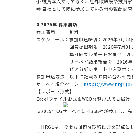
⑨ 役員本人だけでなく、社外取締役や投資
⑩ 自社として既に参加している他の報酬調
4.2026年 募集要項
参加費用 ：無料
スケジュール：参加申込締切：2026年7月24
回答提出期限：2026年7月31日
集計結果レポートお届け：2026
サーベイ結果報告会：2026年1
ピア分析レポート申込受付：2026年1
参加申込方法：以下に記載のお問い合わせ先
サーベイ紹介ページ：
https://www.hrgl.jp
【レポート形式】
Excelファイル形式＆WEB閲覧形式でお届け
※2025年CGサーベイには368社が参加し
HRGLは、今後も強靭な取締役会を起点と