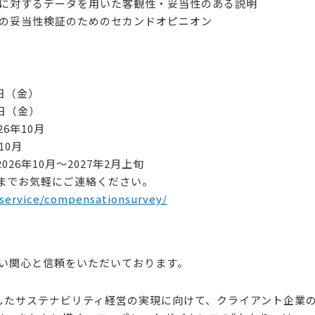
家に対するデータを用いた客観性・妥当性のある説明
査の妥当性検証のためのセカンドオピニオン
日（金）
（金）
年10月
0月
0月～2027年2月上旬
までお気軽にご連絡ください。
/service/compensationsurvey/
、高い関心と信頼をいただいております。
したサステナビリティ経営の実現に向けて、クライアント企業