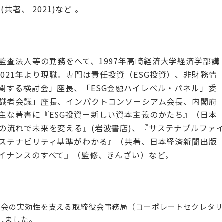
ies (共著、 2021)など 。
監査法人等の勤務をへて、1997年高崎経済大学経済学部講
、2021年より現職。専門は責任投資（ESG投資）、非財務情
関する検討会」座長、「ESG金融ハイレベル・パネル」委
識者会議」座長、インパクトコンソーシアム会長、内閣府
主な著書に『ESG投資－新しい資本主義のかたち』（日本
の流れで未来を変える』(岩波書店)、『サステナブルファ
ステナビリティ基準がわかる』（共著、日本経済新聞出版
イナンスのすべて』（監修、きんざい）など。
役会の実効性を支える取締役会事務局（コーポレートセクレタ
しました。