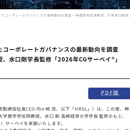
たコーポレートガバナンスの最新動向を調査 〜神田秀樹名誉教授、久保克行教授、
たコーポレートガバナンスの最新動向を調査
、水口剛学長監修「2026年CGサーベイ®」
PDF版
締役社長CEO 内ヶ﨑 茂、以下「HRGL」）は、この度、神
田大学商学学術院教授、水口 剛 高崎経済大学学長 監修のもと、
G」）サーベイを実施いたします。