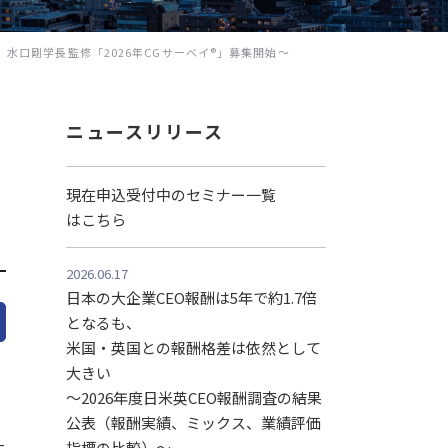
水口剛学長監修「2026年CGサーベイ®」募集開始〜
ニュースリリース
現在申込受付中のセミナー一覧
はこちら
2026.06.17
日本の大企業CEO報酬は5年で約1.7倍
となるも、
米国・英国との報酬格差は依然として
大きい
～2026年度日米英CEO報酬調査の結果
公表（報酬実績、ミックス、業績評価
指標の比較）～