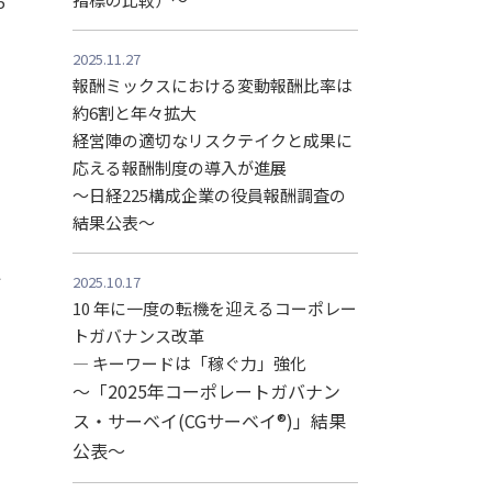
5
2025.11.27
報酬ミックスにおける変動報酬比率は
約6割と年々拡大
経営陣の適切なリスクテイクと成果に
応える報酬制度の導入が進展
～日経225構成企業の役員報酬調査の
結果公表～
れ
2025.10.17
10 年に一度の転機を迎えるコーポレー
トガバナンス改革
― キーワードは「稼ぐ力」強化
～「2025年コーポレートガバナン
ス・サーベイ(CGサーベイ®)」結果
公表～