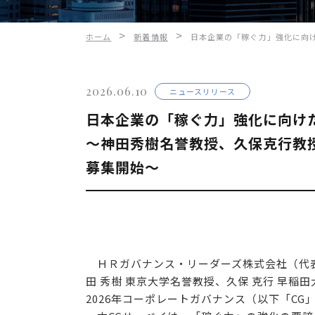
>
>
ホーム
新着情報
日本企業の「稼ぐ力」強化に向け
2026.06.10
ニュースリリース
日本企業の「稼ぐ力」強化に向け
〜神田秀樹名誉教授、久保克行教授
募集開始〜
ＨＲガバナンス・リーダーズ株式会社（代表取
田 秀樹 東京大学名誉教授、久保 克行 早稲
2026年コーポレートガバナンス（以下「C