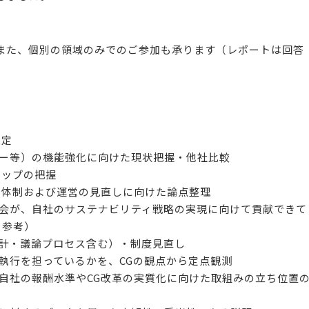
また、個別の領域のみでのご参加も承ります（レポートは回答
策定
リー等）の機能強化に向けた現状把握・他社比較
ギャップの把握
ス体制および運営の見直しに向けた論点整理
員会が、自社のサステナビリティ戦略の実現に向けて貢献できて
を参考）
設計・議論プロセス含む）・制度見直し
執行を担っているかを、CGの観点から定点観測
自社の報酬水準やCG改革の実質化に向けた取組みの立ち位置