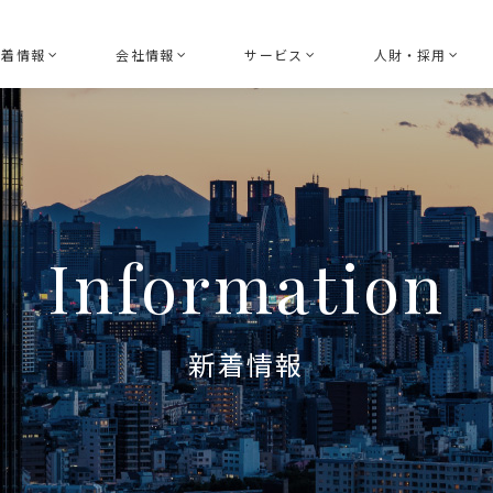
新着情報
会社情報
サービス
人財・採用
お知らせ
経営理念
ボード（取締役会）ガバナンス
HRGLのDE
セミナー
トップメッセージ
指名ガバナンスコンサルティン
採用情報
ニュースリリース
アドバイザリーボード
報酬ガバナンスコンサルティン
Information
共創活動
会社概要
サステナビリティガバナンスコ
参加団体
コーポレートセクレタリー
新着情報
経営執行支援