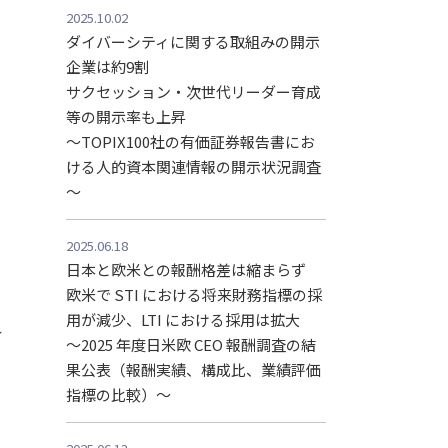
2025.10.02
ダイバーシティに関する取組みの開示
企業は約9割
サクセッション・次世代リーダー育成
等の開示率も上昇
～TOPIX100社の有価証券報告書にお
ける人的資本関連情報の開示状況調査
～
本
2025.06.18
日本と欧米との報酬格差は縮まらず
欧米で STI における将来財務指標の採
用が減少、LTI における採用は拡大
れ
～2025 年度日米欧 CEO 報酬調査の結
果公表（報酬実績、構成比、業績評価
指標の比較）～