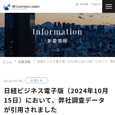
日本語 ｜
English
新着情報
Information
会社情報
新着情報
サービス
>
>
ホーム
新着情報
日経ビジネス電子版（2024年10月15日）において
人財・採用
2024.10.16
お知らせ
お問い合わせ
日経ビジネス電子版（2024年10月
15日）において、弊社調査データ
メールマガジン
が引用されました
会員ログイン