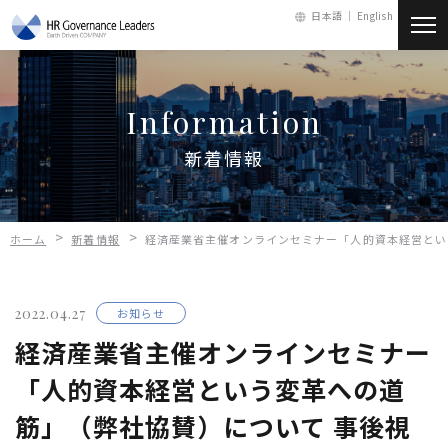
日本語 ｜
English
新着情報
Information
会社情報
新着情報
サービス
>
>
ホーム
新着情報
経済産業省主催オンラインセミナー「人的資本経営とい
人財・採用
2022.04.27
お知らせ
お問い合わせ
経済産業省主催オンラインセミナー
「人的資本経営という変革への道
メールマガジン
筋」（弊社協賛）について 事後視
会員ログイン