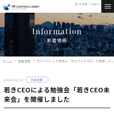
日本語 ｜
English
新着情報
Information
会社情報
新着情報
サービス
>
>
ホーム
新着情報
若きCEOによる勉強会「若きCEO未来会」を開催しま
人財・採用
2026.02.02
共創活動
お問い合わせ
若きCEOによる勉強会「若きCEO未
来会」を開催しました
メールマガジン
会員ログイン