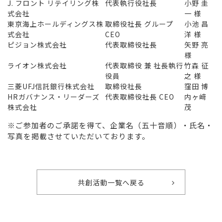
J. フロント リテイリング株
代表執行役社長
小野 圭
式会社
一 様
東京海上ホールディングス株
取締役社長 グループ
小池 昌
式会社
CEO
洋 様
ピジョン株式会社
代表取締役社長
矢野 亮
様
ライオン株式会社
代表取締役 兼 社長執行
竹森 征
役員
之 様
三菱UFJ信託銀行株式会社
取締役社長
窪田 博
HRガバナンス・リーダーズ
代表取締役社長 CEO
内ヶ﨑
株式会社
茂
※ご参加者のご承諾を得て、企業名（五十音順）・氏名・
写真を掲載させていただいております。
共創活動一覧へ戻る