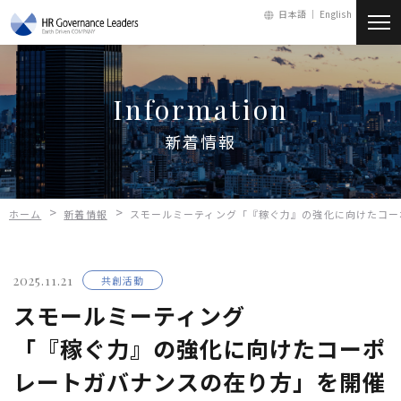
日本語 ｜
English
新着情報
Information
会社情報
新着情報
サービス
>
>
ホーム
新着情報
スモールミーティング「『稼ぐ力』の強化に向けたコー
人財・採用
2025.11.21
共創活動
お問い合わせ
スモールミーティング
「『稼ぐ力』の強化に向けたコーポ
メールマガジン
レートガバナンスの在り方」を開催
会員ログイン