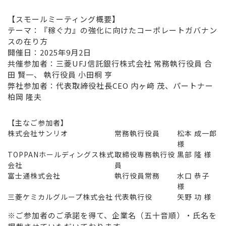
【スモールミーティング概要】
テーマ：『稼ぐ力』の強化に向けたコーポレートガバナン
スの在り方
開催日：2025年9月2日
共催参加者：三菱UFJ信託銀行株式会社 常務執行役員 合
田 賢一、 執行役員 小田桐 亨
弊社参加者：代表取締役社長CEO 内ヶ﨑 茂、パートナー
柏岡 隆夫
【主なご参加者】
株式会社サンリオ
常務執行役員
松本 成一郎
様
TOPPANホールディングス株式
取締役専務執行役
黒部 隆 様
会社
員
富士通株式会社
執行役員常務
水口 恭子
様
三菱ケミカルグループ株式会社
代表執行役
矢野 功 様
※ご参加者のご承諾を得て、企業名（五十音順）・氏名を