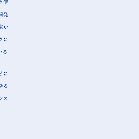
ク使
開発
家か
クに
いる
どに
ゆる
シス