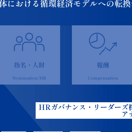
体における循環経済モデルへの転換
指名・人財
報酬
Nomination/HR
Compensation
HRガバナンス・リーダーズ
ア