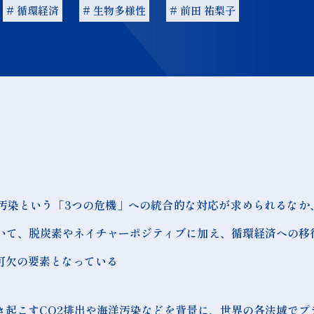
# 循環経済
# 生物多様性
# 前田 祐梨子
汚染という「3つの危機」への統合的な対応が求められるなか
いて、脱炭素やネイチャーポジティブに加え、循環経済への移
可欠の要素となっている
き起こすCO2排出や海洋汚染などを背景に、世界の各法域でプ