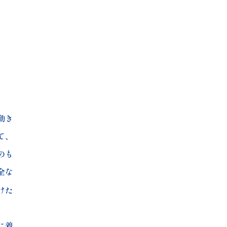
動き
て、
のも
全な
けた
に着