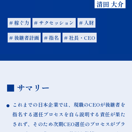
清田 大介
# 稼ぐ力
# サクセッション
# 人財
# 後継者計画
# 指名
# 社長・CEO
■ サマリー
これまでの日本企業では、現職のCEOが後継者を
指名する選任プロセスを自ら説明する責任が果た
されず、そのため次期CEO選任のプロセスがブラ