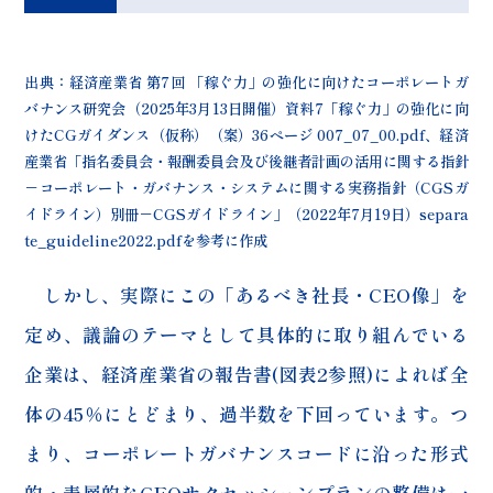
出典：経済産業省 第7回 「稼ぐ力」の強化に向けたコーポレートガ
バナンス研究会（2025年3月13日開催）資料7「稼ぐ力」の強化に向
けたCGガイダンス（仮称）（案）36ページ
007_07_00.pdf
、経済
産業省「指名委員会・報酬委員会及び後継者計画の活用に関する指針
－コーポレート・ガバナンス・システムに関する実務指針（CGSガ
イドライン）別冊－CGSガイドライン」（2022年7月19日）
separa
te_guideline2022.pdf
を参考に作成
しかし、実際にこの「あるべき社長・CEO像」を
定め、議論のテーマとして具体的に取り組んでいる
企業は、経済産業省の報告書(図表2参照)によれば全
体の45％にとどまり、過半数を下回っています。つ
まり、コーポレートガバナンスコードに沿った形式
的・表層的なCEOサクセッションプランの整備は一